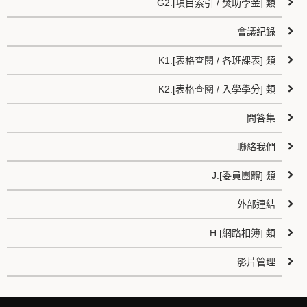
G2.[項目索引 / 獎助學金] 類
會議紀錄
K1.[表格查閱 / 各班課表] 類
K2.[表格查閱 / 入學學分] 類
問答集
聯絡我們
J.[委員團體] 類
外部連結
H.[網路相簿] 類
影片管理